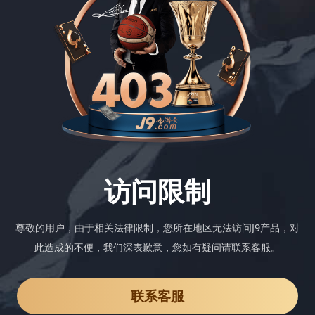
访问限制
尊敬的用户，由于相关法律限制，您所在地区无法访问J9产品，对
此造成的不便，我们深表歉意，您如有疑问请联系客服。
联系客服