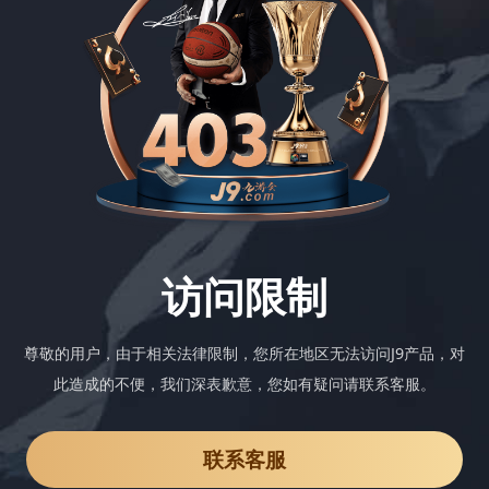
访问限制
尊敬的用户，由于相关法律限制，您所在地区无法访问J9产品，对
此造成的不便，我们深表歉意，您如有疑问请联系客服。
联系客服