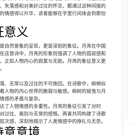
、失落感和对美好过往的怀念，都通过这种间接的
的情感得以升华，读者能够在字里行间体会到那份
征意义
是自然景象的呈现，更是深刻的象征。月亮在中国
在这首诗中，月亮的形象则强调了人物的孤寂感和
，正如人物内心的寂寞与无助。月亮的象征意义更
。
落、无常以及过往的不可挽回。在诗歌中，柳梢似
着人物的内心世界的脆弱与敏感。柳树的摇曳与月
情感的矛盾与复杂。
达了人物情感的多重性。月亮的象征引发了对时
对过往、离别与无常的感慨。两者共同构建了诗歌
层次感，深刻地揭示了人类情感中的挣扎与无奈。
诗意意境