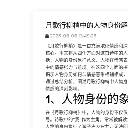
月歌行柳梢中的人物身份解
2026-06-06 13:49:26
《月歌行柳梢》是一首充满浓郁情感和深
核心。本文将从四个方面对这首诗中的人
括：人物的身份象征意义、人物在情感表
中的情感张力与意境。在这四个方面的探
揭示人物身份如何与情感意象相辅相成，
通过总结分析，阐述月歌行柳梢中人物身
情感的深刻影响。
1、人物身份的
在《月歌行柳梢》中，人物的身份不仅仅
号。诗歌中的“我”作为主角，常常被解
人物的身份象征了游子离乡背井，无法回