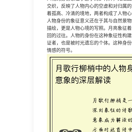
交织，反映了人物内心的空虚和对归属的
着孤高、冷清的境地，两者构成了人物心
人物身份的象征意义还在于其与自然景物
描绘，更是人物心境的写照。月亮象征着
回的过往。人物的身份在这种象征性构建
证者，也是被时光遗忘的个体。这种身份
情感的符号。