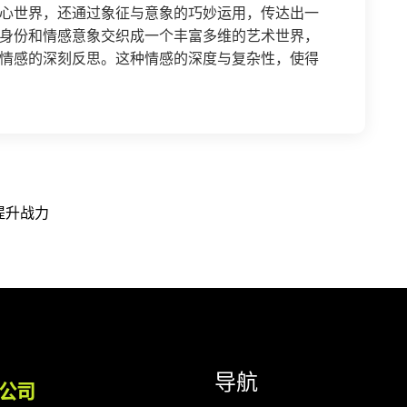
心世界，还通过象征与意象的巧妙运用，传达出一
身份和情感意象交织成一个丰富多维的艺术世界，
情感的深刻反思。这种情感的深度与复杂性，使得
提升战力
导航