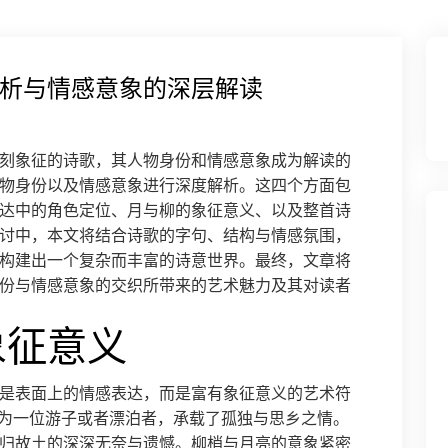
析与情感意象的深层解读
刻象征的诗歌，其人物身份和情感意象成为解读的
物身份以及情感意象进行深度解析。这四个方面包
达中的角色定位、月与柳的象征意义、以及整首诗
讨中，本文将结合诗歌的字句、结构与情感氛围，
构建出一个复杂而丰富的诗意世界。最终，文章将
份与情感意象的交织所带来的艺术魅力及其对读者
象征意义
是表面上的情感表达，而是富有象征意义的艺术符
读为一位游子或者漂泊者，承载了孤独与思乡之情。
归故土的深深无奈与遗憾。柳梢与月亮的意象紧密